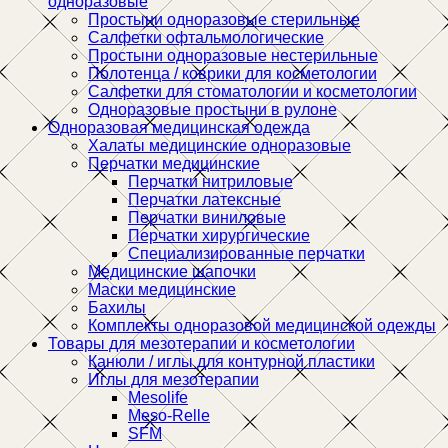
одноразовые
Простыни одноразовые стерильные
Салфетки офтальмологические
Простыни одноразовые нестерильные
Полотенца / коврики для косметологии
Салфетки для стоматологии и косметологии
Одноразовые простыни в рулоне
Одноразовая медицинская одежда
Халаты медицинские одноразовые
Перчатки медицинские
Перчатки нитриловые
Перчатки латексные
Перчатки виниловые
Перчатки хирургические
Специализированные перчатки
Медицинские шапочки
Маски медицинские
Бахилы
Комплекты одноразовой медицинской одежды
Товары для мезотерапии и косметологии
Канюли / иглы для контурной пластики
Иглы для мезотерапии
Mesolife
Meso-Relle
SFM