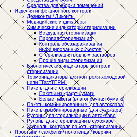
Средства для уборки помещений
Изделия инфекционного контроля
Дезиконты / Ликонты
Медицинские индикаторы
Химические индикаторы стерилизации
Воздушная стерилизация
Паровая стерилизация
Контроль обеззараживания
инфицированных объектов
Стерилизация водных растворов
Прочие виды стерилизации
Биологические индикаторы контроля
стерилизации
Термоиндикаторы для контроля холодовой
цепи "ТестТЕРМ"
Пакеты для стерилизации
Пакеты из крафт-бумаги
Белые пакеты (влагопрочная бумага)
Пакеты комбинированные (для автоклава)
Пакеты комбинированные (для сухожара)
Рулоны для стерилизации в автоклаве
Рулоны для стерилизации в сухожаре
Журналы контроля работы стерилизации
Простыни / салфетки/ полотенца / коврики