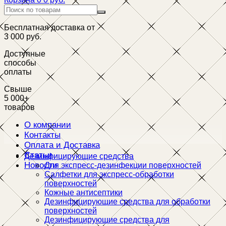
Бесплатная доставка от
3 000 руб.
Доступные
способы
оплаты
Свыше
5 000+
товаров
О компании
Контакты
Оплата и Доставка
Статьи
Дезинфицирующие средства
Новости
Для экспресс-дезинфекции поверхностей
Салфетки для экспресс-обработки
поверхностей
Кожные антисептики
Дезинфицирующие средства для обработки
поверхностей
Дезинфицирующие средства для