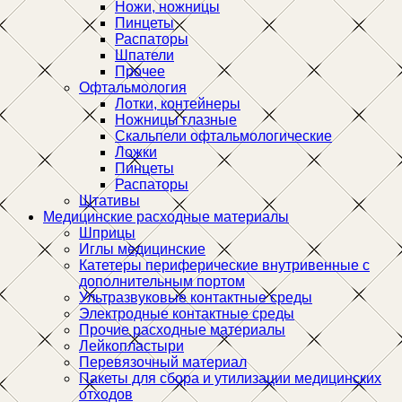
Ножи, ножницы
Пинцеты
Распаторы
Шпатели
Прочее
Офтальмология
Лотки, контейнеры
Ножницы глазные
Скальпели офтальмологические
Ложки
Пинцеты
Распаторы
Штативы
Медицинские расходные материалы
Шприцы
Иглы медицинские
Катетеры периферические внутривенные с
дополнительным портом
Ультразвуковые контактные среды
Электродные контактные среды
Прочие расходные материалы
Лейкопластыри
Перевязочный материал
Пакеты для сбора и утилизации медицинских
отходов