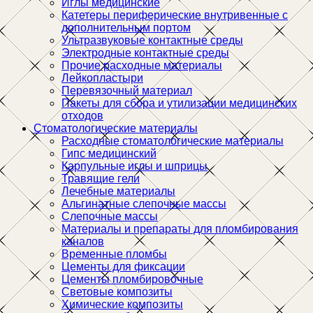
Иглы медицинские
Катетеры периферические внутривенные с
дополнительным портом
Ультразвуковые контактные среды
Электродные контактные среды
Прочие расходные материалы
Лейкопластыри
Перевязочный материал
Пакеты для сбора и утилизации медицинских
отходов
Стоматологические материалы
Расходные стоматологические материалы
Гипс медицинский
Карпульные иглы и шприцы
Травящие гели
Лечебные материалы
Альгинатные слепочные массы
Слепочные массы
Материалы и препараты для пломбирования
каналов
Временные пломбы
Цементы для фиксации
Цементы пломбировочные
Световые композиты
Химические композиты