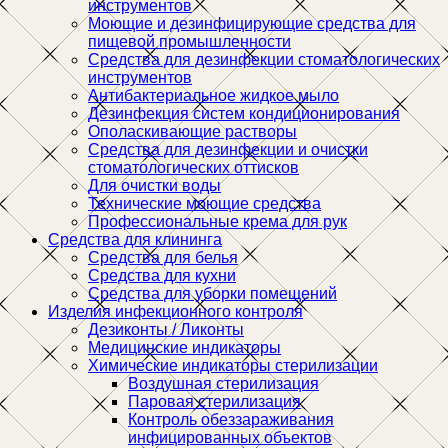
инструментов
Моющие и дезинфицирующие средства для
пищевой промышленности
Средства для дезинфекции стоматологических
инструментов
Антибактериальное жидкое мыло
Дезинфекция систем кондиционирования
Ополаскивающие растворы
Средства для дезинфекции и очистки
стоматологических оттисков
Для очистки воды
Технические моющие средства
Профессиональные крема для рук
Средства для клининга
Средства для белья
Средства для кухни
Средства для уборки помещений
Изделия инфекционного контроля
Дезиконты / Ликонты
Медицинские индикаторы
Химические индикаторы стерилизации
Воздушная стерилизация
Паровая стерилизация
Контроль обеззараживания
инфицированных объектов