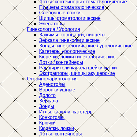
Лотки, контейнеры стоматологические
Пинцеты стоматологические
Слепочные ложки
Щипцы стоматологические
Элеваторы
Гинекология / Урология
Зажимы, корнцанги, пинцеты
Зеркала гинекологические
Зонды гинекологические / урологические
Катетеры урологические
Кюретки, ложки гинекологические
Лотки / контейнеры
Расширители канала шейки матки
Экстракторы, щипцы акушерские
Оториноларингология
Аденотомы
Воронки ушные
Долото
Зеркала
Зонды
Иглы, канюли, катетеры
Конхотомы
Крючки
Кюретки, ложки
Лотки, контейнеры