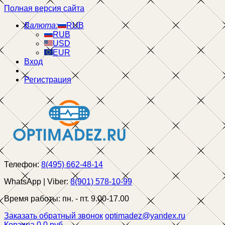
Полная версия сайта
Валюта:
RUB
RUB
USD
EUR
Вход
Регистрация
Телефон:
8(495) 662-48-14
WhatsApp | Viber:
8(901) 578-10-99
Время работы:
пн. - пт. 9.00-17.00
Заказать обратный звонок
optimadez@yandex.ru
Корзина
0
0 руб.