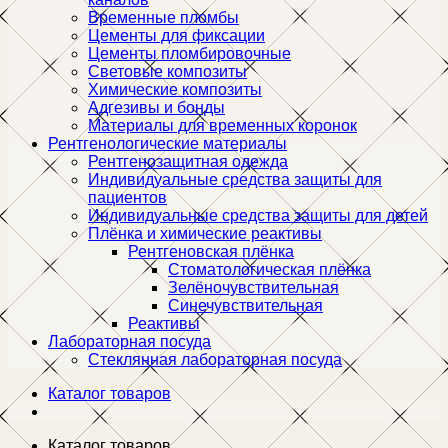
Временные пломбы
Цементы для фиксации
Цементы пломбировочные
Световые композиты
Химические композиты
Адгезивы и бонды
Материалы для временных коронок
Рентгенологические материалы
Рентгенозащитная одежда
Индивидуальные средства защиты для
пациентов
Индивидуальные средства защиты для детей
Плёнка и химические реактивы
Рентгеновская плёнка
Стоматологическая плёнка
Зелёночувствительная
Синечувствительная
Реактивы
Лабораторная посуда
Стеклянная лабораторная посуда
Каталог товаров
Каталог товаров