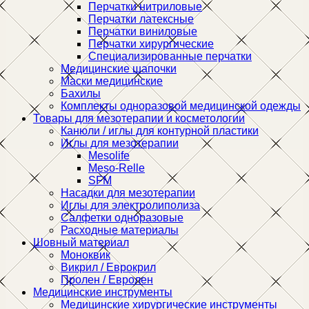
Перчатки нитриловые
Перчатки латексные
Перчатки виниловые
Перчатки хирургические
Специализированные перчатки
Медицинские шапочки
Маски медицинские
Бахилы
Комплекты одноразовой медицинской одежды
Товары для мезотерапии и косметологии
Канюли / иглы для контурной пластики
Иглы для мезотерапии
Mesolife
Meso-Relle
SFM
Насадки для мезотерапии
Иглы для электролиполиза
Салфетки одноразовые
Расходные материалы
Шовный материал
Моноквик
Викрил / Еврокрил
Пролен / Евролен
Медицинские инструменты
Медицинские хирургические инструменты