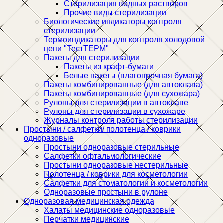
Стерилизация водных растворов
Прочие виды стерилизации
Биологические индикаторы контроля
стерилизации
Термоиндикаторы для контроля холодовой
цепи "ТестТЕРМ"
Пакеты для стерилизации
Пакеты из крафт-бумаги
Белые пакеты (влагопрочная бумага)
Пакеты комбинированные (для автоклава)
Пакеты комбинированные (для сухожара)
Рулоны для стерилизации в автоклаве
Рулоны для стерилизации в сухожаре
Журналы контроля работы стерилизации
Простыни / салфетки/ полотенца / коврики
одноразовые
Простыни одноразовые стерильные
Салфетки офтальмологические
Простыни одноразовые нестерильные
Полотенца / коврики для косметологии
Салфетки для стоматологии и косметологии
Одноразовые простыни в рулоне
Одноразовая медицинская одежда
Халаты медицинские одноразовые
Перчатки медицинские