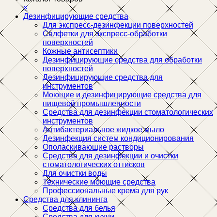
×
Дезинфицирующие средства
Для экспресс-дезинфекции поверхностей
Салфетки для экспресс-обработки
поверхностей
Кожные антисептики
Дезинфицирующие средства для обработки
поверхностей
Дезинфицирующие средства для
инструментов
Моющие и дезинфицирующие средства для
пищевой промышленности
Средства для дезинфекции стоматологических
инструментов
Антибактериальное жидкое мыло
Дезинфекция систем кондиционирования
Ополаскивающие растворы
Средства для дезинфекции и очистки
стоматологических оттисков
Для очистки воды
Технические моющие средства
Профессиональные крема для рук
Средства для клининга
Средства для белья
Средства для кухни