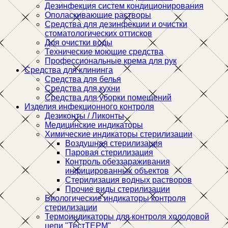
Дезинфекция систем кондиционирования
Ополаскивающие растворы
Средства для дезинфекции и очистки
стоматологических оттисков
Для очистки воды
Технические моющие средства
Профессиональные крема для рук
Средства для клининга
Средства для белья
Средства для кухни
Средства для уборки помещений
Изделия инфекционного контроля
Дезиконты / Ликонты
Медицинские индикаторы
Химические индикаторы стерилизации
Воздушная стерилизация
Паровая стерилизация
Контроль обеззараживания
инфицированных объектов
Стерилизация водных растворов
Прочие виды стерилизации
Биологические индикаторы контроля
стерилизации
Термоиндикаторы для контроля холодовой
цепи "ТестТЕРМ"