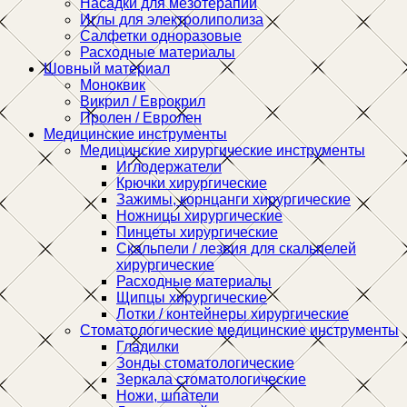
Насадки для мезотерапии
Иглы для электролиполиза
Салфетки одноразовые
Расходные материалы
Шовный материал
Моноквик
Викрил / Еврокрил
Пролен / Евролен
Медицинские инструменты
Медицинские хирургические инструменты
Иглодержатели
Крючки хирургические
Зажимы, корнцанги хирургические
Ножницы хирургические
Пинцеты хирургические
Скальпели / лезвия для скальпелей
хирургические
Расходные материалы
Щипцы хирургические
Лотки / контейнеры хирургические
Стоматологические медицинские инструменты
Гладилки
Зонды стоматологические
Зеркала стоматологические
Ножи, шпатели