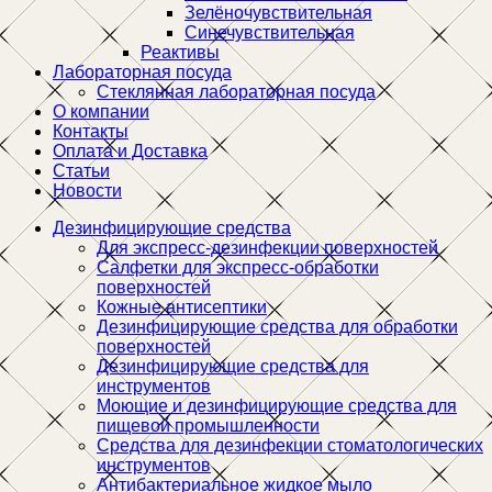
Зелёночувствительная
Синечувствительная
Реактивы
Лабораторная посуда
Стеклянная лабораторная посуда
О компании
Контакты
Оплата и Доставка
Статьи
Новости
Дезинфицирующие средства
Для экспресс-дезинфекции поверхностей
Салфетки для экспресс-обработки
поверхностей
Кожные антисептики
Дезинфицирующие средства для обработки
поверхностей
Дезинфицирующие средства для
инструментов
Моющие и дезинфицирующие средства для
пищевой промышленности
Средства для дезинфекции стоматологических
инструментов
Антибактериальное жидкое мыло