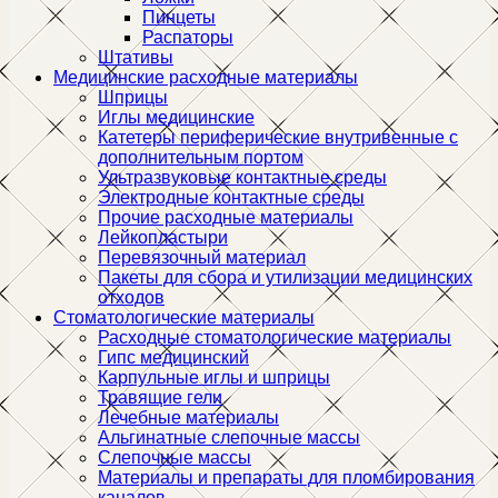
Пинцеты
Распаторы
Штативы
Медицинские расходные материалы
Шприцы
Иглы медицинские
Катетеры периферические внутривенные с
дополнительным портом
Ультразвуковые контактные среды
Электродные контактные среды
Прочие расходные материалы
Лейкопластыри
Перевязочный материал
Пакеты для сбора и утилизации медицинских
отходов
Стоматологические материалы
Расходные стоматологические материалы
Гипс медицинский
Карпульные иглы и шприцы
Травящие гели
Лечебные материалы
Альгинатные слепочные массы
Слепочные массы
Материалы и препараты для пломбирования
каналов