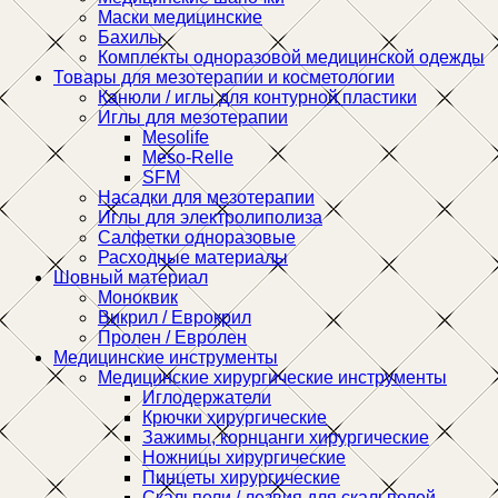
Маски медицинские
Бахилы
Комплекты одноразовой медицинской одежды
Товары для мезотерапии и косметологии
Канюли / иглы для контурной пластики
Иглы для мезотерапии
Mesolife
Meso-Relle
SFM
Насадки для мезотерапии
Иглы для электролиполиза
Салфетки одноразовые
Расходные материалы
Шовный материал
Моноквик
Викрил / Еврокрил
Пролен / Евролен
Медицинские инструменты
Медицинские хирургические инструменты
Иглодержатели
Крючки хирургические
Зажимы, корнцанги хирургические
Ножницы хирургические
Пинцеты хирургические
Скальпели / лезвия для скальпелей