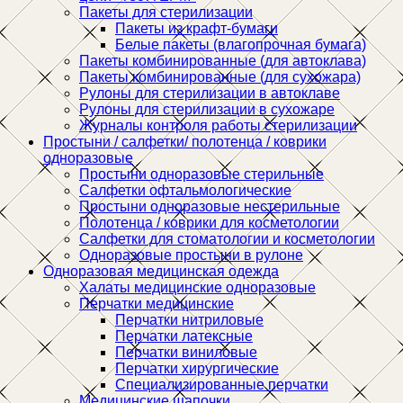
Пакеты для стерилизации
Пакеты из крафт-бумаги
Белые пакеты (влагопрочная бумага)
Пакеты комбинированные (для автоклава)
Пакеты комбинированные (для сухожара)
Рулоны для стерилизации в автоклаве
Рулоны для стерилизации в сухожаре
Журналы контроля работы стерилизации
Простыни / салфетки/ полотенца / коврики
одноразовые
Простыни одноразовые стерильные
Салфетки офтальмологические
Простыни одноразовые нестерильные
Полотенца / коврики для косметологии
Салфетки для стоматологии и косметологии
Одноразовые простыни в рулоне
Одноразовая медицинская одежда
Халаты медицинские одноразовые
Перчатки медицинские
Перчатки нитриловые
Перчатки латексные
Перчатки виниловые
Перчатки хирургические
Специализированные перчатки
Медицинские шапочки