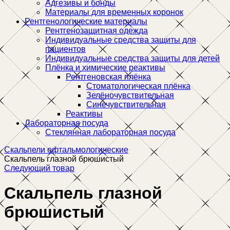
Адгезивы и бонды
Материалы для временных коронок
Рентгенологические материалы
Рентгенозащитная одежда
Индивидуальные средства защиты для
пациентов
Индивидуальные средства защиты для детей
Плёнка и химические реактивы
Рентгеновская плёнка
Стоматологическая плёнка
Зелёночувствительная
Синечувствительная
Реактивы
Лабораторная посуда
Стеклянная лабораторная посуда
Скальпели офтальмологические
Скальпель глазной брюшистый
Следующий товар
Скальпель глазной
брюшистый