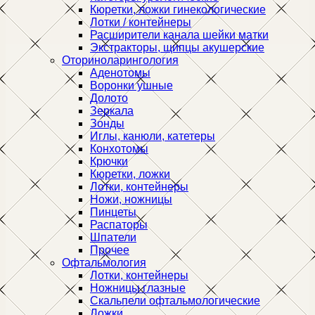
Кюретки, ложки гинекологические
Лотки / контейнеры
Расширители канала шейки матки
Экстракторы, щипцы акушерские
Оториноларингология
Аденотомы
Воронки ушные
Долото
Зеркала
Зонды
Иглы, канюли, катетеры
Конхотомы
Крючки
Кюретки, ложки
Лотки, контейнеры
Ножи, ножницы
Пинцеты
Распаторы
Шпатели
Прочее
Офтальмология
Лотки, контейнеры
Ножницы глазные
Скальпели офтальмологические
Ложки