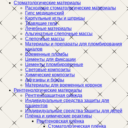
Стоматологические материалы
Расходные стоматологические материалы
Гипс медицинский
Карпульные иглы и шприцы
Травящие гели
Лечебные материалы
Альгинатные слепочные массы
Слепочные массы
Материалы и препараты для пломбирования
каналов
Временные пломбы
Цементы для фиксации
Цементы пломбировочные
Световые композиты
Химические композиты
Адгезивы и бонды
Материалы для временных коронок
Рентгенологические материалы
Рентгенозащитная одежда
Индивидуальные средства защиты для
пациентов
Индивидуальные средства защиты для детей
Плёнка и химические реактивы
Рентгеновская плёнка
Стоматологическая плёнка