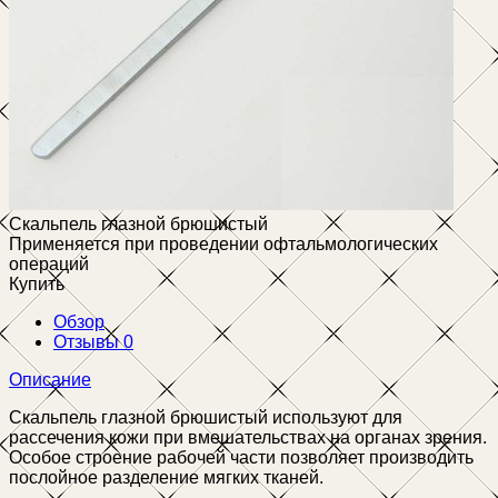
Скальпель глазной брюшистый
Применяется при проведении офтальмологических
операций
Купить
Обзор
Отзывы
0
Описание
Скальпель глазной брюшистый используют для
рассечения кожи при вмешательствах на органах зрения.
Особое строение рабочей части позволяет производить
послойное разделение мягких тканей.