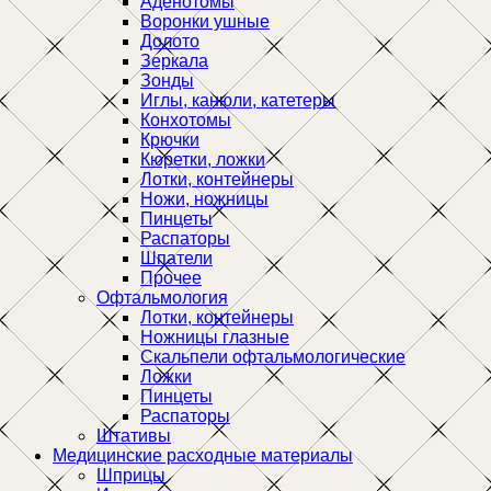
Аденотомы
Воронки ушные
Долото
Зеркала
Зонды
Иглы, канюли, катетеры
Конхотомы
Крючки
Кюретки, ложки
Лотки, контейнеры
Ножи, ножницы
Пинцеты
Распаторы
Шпатели
Прочее
Офтальмология
Лотки, контейнеры
Ножницы глазные
Скальпели офтальмологические
Ложки
Пинцеты
Распаторы
Штативы
Медицинские расходные материалы
Шприцы