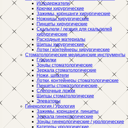
Иглодержатели
Крючки хирургические
Зажимы, корнцанги хирургические
Ножницы хирургические
Пинцеты хирургические
Скальпели / лезвия для скальпелей
хирургические
Расходные материалы
Щипцы хирургические
Лотки / контейнеры хирургические
Стоматологические медицинские инструменты
Гладилки
Зонды стоматологические
Зеркала стоматологические
Ножи, шпатели
Лотки, контейнеры стоматологические
Пинцеты стоматологические
Слепочные ложки
Щипцы стоматологические
Элеваторы
Гинекология / Урология
Зажимы, корнцанги, пинцеты
Зеркала гинекологические
Зонды гинекологические / урологические
Катетеры урологические