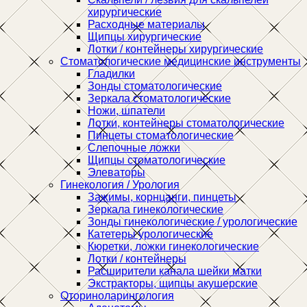
хирургические
Расходные материалы
Щипцы хирургические
Лотки / контейнеры хирургические
Стоматологические медицинские инструменты
Гладилки
Зонды стоматологические
Зеркала стоматологические
Ножи, шпатели
Лотки, контейнеры стоматологические
Пинцеты стоматологические
Слепочные ложки
Щипцы стоматологические
Элеваторы
Гинекология / Урология
Зажимы, корнцанги, пинцеты
Зеркала гинекологические
Зонды гинекологические / урологические
Катетеры урологические
Кюретки, ложки гинекологические
Лотки / контейнеры
Расширители канала шейки матки
Экстракторы, щипцы акушерские
Оториноларингология