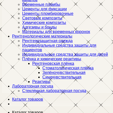
Временные пломбы
Цементы для фиксации
Цементы пломбировочные
Световые композиты
Химические композиты
Адгезивы и бонды
Материалы для временных коронок
Рентгенологические материалы
Рентгенозащитная одежда
Индивидуальные средства защиты для
пациентов
Индивидуальные средства защиты для детей
Плёнка и химические реактивы
Рентгеновская плёнка
Стоматологическая плёнка
Зелёночувствительная
Синечувствительная
Реактивы
Лабораторная посуда
Стеклянная лабораторная посуда
Каталог товаров
Каталог товаров