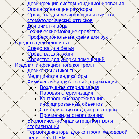
Дезинфекция систем кондиционирования
Ополаскивающие растворы
Средства для дезинфекции и очистки
стоматологических оттисков
Для очистки воды
Технические моющие средства
Профессиональные крема для рук
Средства для клининга
Средства для белья
Средства для кухни
Средства для уборки помещений
Изделия инфекционного контроля
Дезиконты / Ликонты
Медицинские индикаторы
Химические индикаторы стерилизации
Воздушная стерилизация
Паровая стерилизация
Контроль обеззараживания
инфицированных объектов
Стерилизация водных растворов
Прочие виды стерилизации
Биологические индикаторы контроля
стерилизации
Термоиндикаторы для контроля холодовой
цепи "ТестТЕРМ"