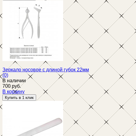
избранное
сравнить
Зеркало носовое с длиной губок 22мм
(0)
В наличии
700 руб.
В корзину
избранное
сравнить