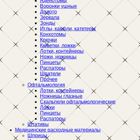
Аденотомы
Воронки ушные
Долото
Зеркала
Зонды
Иглы, канюли, катетеры
Конхотомы
Крючки
Кюретки, ложки
Лотки, контейнеры
Ножи, ножницы
Пинцеты
Распаторы
Шпатели
Прочее
Офтальмология
Лотки, контейнеры
Ножницы глазные
Скальпели офтальмологические
Ложки
Пинцеты
Распаторы
Штативы
Медицинские расходные материалы
Шприцы