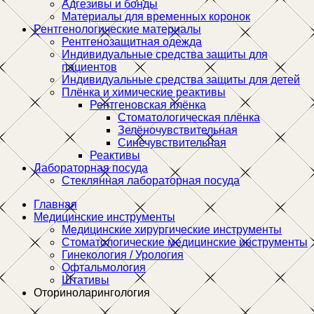
Адгезивы и бонды
Материалы для временных коронок
Рентгенологические материалы
Рентгенозащитная одежда
Индивидуальные средства защиты для
пациентов
Индивидуальные средства защиты для детей
Плёнка и химические реактивы
Рентгеновская плёнка
Стоматологическая плёнка
Зелёночувствительная
Синечувствительная
Реактивы
Лабораторная посуда
Стеклянная лабораторная посуда
Главная
Медицинские инструменты
Медицинские хирургические инструменты
Стоматологические медицинские инструменты
Гинекология / Урология
Офтальмология
Штативы
Оториноларингология