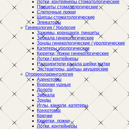
Лотки, контейнеры стоматологические
Пинцеты стоматологические
Слепочные ложки
Щипцы стоматологические
Элеваторы
Гинекология / Урология
Зажимы, корнцанги, пинцеты
Зеркала гинекологические
Зонды гинекологические / урологические
Катетеры урологические
Кюретки, ложки гинекологические
Лотки / контейнеры
Расширители канала шейки матки
Экстракторы, щипцы акушерские
Оториноларингология
Аденотомы
Воронки ушные
Долото
Зеркала
Зонды
Иглы, канюли, катетеры
Конхотомы
Крючки
Кюретки, ложки
Лотки, контейнеры