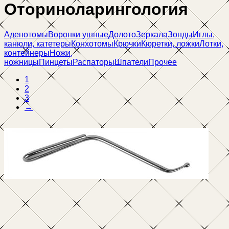
Оториноларингология
Аденотомы
Воронки ушные
Долото
Зеркала
Зонды
Иглы,
канюли, катетеры
Конхотомы
Крючки
Кюретки, ложки
Лотки,
контейнеры
Ножи,
ножницы
Пинцеты
Распаторы
Шпатели
Прочее
1
2
3
→