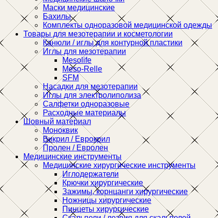
Маски медицинские
Бахилы
Комплекты одноразовой медицинской одежды
Товары для мезотерапии и косметологии
Канюли / иглы для контурной пластики
Иглы для мезотерапии
Mesolife
Meso-Relle
SFM
Насадки для мезотерапии
Иглы для электролиполиза
Салфетки одноразовые
Расходные материалы
Шовный материал
Моноквик
Викрил / Еврокрил
Пролен / Евролен
Медицинские инструменты
Медицинские хирургические инструменты
Иглодержатели
Крючки хирургические
Зажимы, корнцанги хирургические
Ножницы хирургические
Пинцеты хирургические
Скальпели / лезвия для скальпелей