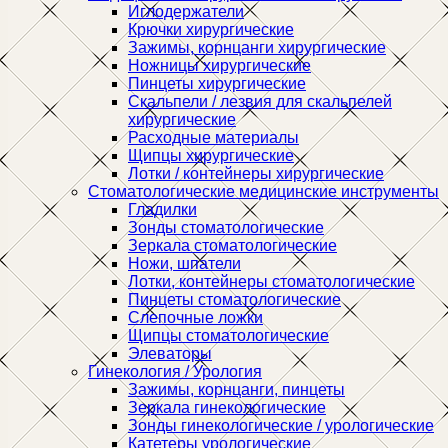
Иглодержатели
Крючки хирургические
Зажимы, корнцанги хирургические
Ножницы хирургические
Пинцеты хирургические
Скальпели / лезвия для скальпелей
хирургические
Расходные материалы
Щипцы хирургические
Лотки / контейнеры хирургические
Стоматологические медицинские инструменты
Гладилки
Зонды стоматологические
Зеркала стоматологические
Ножи, шпатели
Лотки, контейнеры стоматологические
Пинцеты стоматологические
Слепочные ложки
Щипцы стоматологические
Элеваторы
Гинекология / Урология
Зажимы, корнцанги, пинцеты
Зеркала гинекологические
Зонды гинекологические / урологические
Катетеры урологические