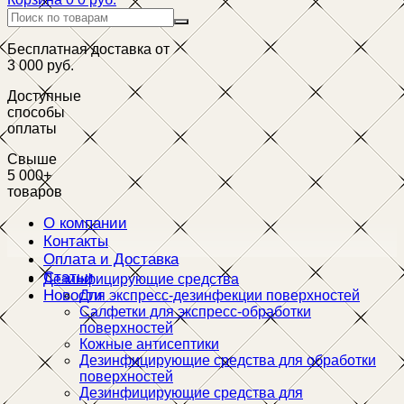
Бесплатная доставка от
3 000 руб.
Доступные
способы
оплаты
Свыше
5 000+
товаров
О компании
Контакты
Оплата и Доставка
Статьи
Дезинфицирующие средства
Новости
Для экспресс-дезинфекции поверхностей
Салфетки для экспресс-обработки
поверхностей
Кожные антисептики
Дезинфицирующие средства для обработки
поверхностей
Дезинфицирующие средства для