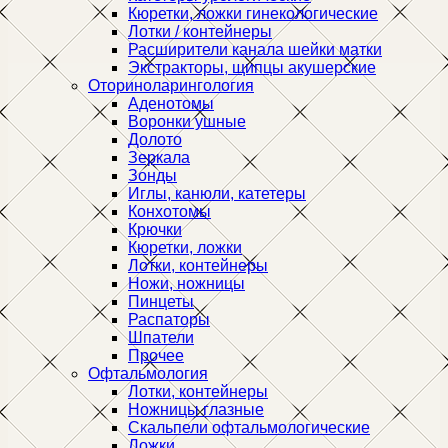
Кюретки, ложки гинекологические
Лотки / контейнеры
Расширители канала шейки матки
Экстракторы, щипцы акушерские
Оториноларингология
Аденотомы
Воронки ушные
Долото
Зеркала
Зонды
Иглы, канюли, катетеры
Конхотомы
Крючки
Кюретки, ложки
Лотки, контейнеры
Ножи, ножницы
Пинцеты
Распаторы
Шпатели
Прочее
Офтальмология
Лотки, контейнеры
Ножницы глазные
Скальпели офтальмологические
Ложки