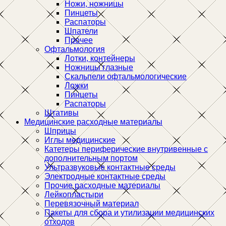
Ножи, ножницы
Пинцеты
Распаторы
Шпатели
Прочее
Офтальмология
Лотки, контейнеры
Ножницы глазные
Скальпели офтальмологические
Ложки
Пинцеты
Распаторы
Штативы
Медицинские расходные материалы
Шприцы
Иглы медицинские
Катетеры периферические внутривенные с
дополнительным портом
Ультразвуковые контактные среды
Электродные контактные среды
Прочие расходные материалы
Лейкопластыри
Перевязочный материал
Пакеты для сбора и утилизации медицинских
отходов