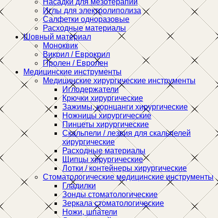
Насадки для мезотерапии
Иглы для электролиполиза
Салфетки одноразовые
Расходные материалы
Шовный материал
Моноквик
Викрил / Еврокрил
Пролен / Евролен
Медицинские инструменты
Медицинские хирургические инструменты
Иглодержатели
Крючки хирургические
Зажимы, корнцанги хирургические
Ножницы хирургические
Пинцеты хирургические
Скальпели / лезвия для скальпелей
хирургические
Расходные материалы
Щипцы хирургические
Лотки / контейнеры хирургические
Стоматологические медицинские инструменты
Гладилки
Зонды стоматологические
Зеркала стоматологические
Ножи, шпатели