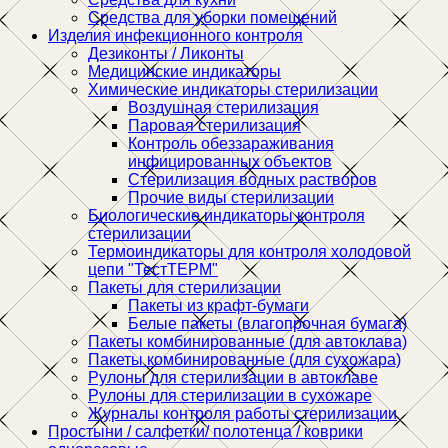
Средства для уборки помещений
Изделия инфекционного контроля
Дезиконты / Ликонты
Медицинские индикаторы
Химические индикаторы стерилизации
Воздушная стерилизация
Паровая стерилизация
Контроль обеззараживания
инфицированных объектов
Стерилизация водных растворов
Прочие виды стерилизации
Биологические индикаторы контроля
стерилизации
Термоиндикаторы для контроля холодовой
цепи "ТестТЕРМ"
Пакеты для стерилизации
Пакеты из крафт-бумаги
Белые пакеты (влагопрочная бумага)
Пакеты комбинированные (для автоклава)
Пакеты комбинированные (для сухожара)
Рулоны для стерилизации в автоклаве
Рулоны для стерилизации в сухожаре
Журналы контроля работы стерилизации
Простыни / салфетки/ полотенца / коврики