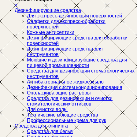
×
Дезинфицирующие средства
Для экспресс-дезинфекции поверхностей
Салфетки для экспресс-обработки
поверхностей
Кожные антисептики
Дезинфицирующие средства для обработки
поверхностей
Дезинфицирующие средства для
инструментов
Моющие и дезинфицирующие средства для
пищевой промышленности
Средства для дезинфекции стоматологических
инструментов
Антибактериальное жидкое мыло
Дезинфекция систем кондиционирования
Ополаскивающие растворы
Средства для дезинфекции и очистки
стоматологических оттисков
Для очистки воды
Технические моющие средства
Профессиональные крема для рук
Средства для клининга
Средства для белья
Средства для кухни