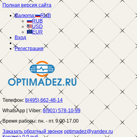
Полная версия сайта
Валюта:
RUB
RUB
USD
EUR
Вход
Регистрация
Телефон:
8(495) 662-48-14
WhatsApp | Viber:
8(901) 578-10-99
Время работы:
пн. - пт. 9.00-17.00
Заказать обратный звонок
optimadez@yandex.ru
Корзина
0
0 руб.