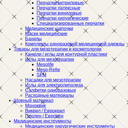
Перчатки нитриловые
Перчатки латексные
Перчатки виниловые
Перчатки хирургические
Специализированные перчатки
Медицинские шапочки
Маски медицинские
Бахилы
Комплекты одноразовой медицинской одежды
Товары для мезотерапии и косметологии
Канюли / иглы для контурной пластики
Иглы для мезотерапии
Mesolife
Meso-Relle
SFM
Насадки для мезотерапии
Иглы для электролиполиза
Салфетки одноразовые
Расходные материалы
Шовный материал
Моноквик
Викрил / Еврокрил
Пролен / Евролен
Медицинские инструменты
Медицинские хирургические инструменты