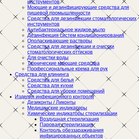
инструментов
Моющие и дезинфицирующие средства для
пищевой промышленности
Средства для дезинфекции стоматологических
инструментов
Антибактериальное жидкое мыло
Дезинфекция систем кондиционирования
Ополаскивающие растворы
Средства для дезинфекции и очистки
стоматологических оттисков
Для очистки воды
Технические моющие средства
Профессиональные крема для рук
Средства для клининга
Средства для белья
Средства для кухни
Средства для уборки помещений
Изделия инфекционного контроля
Дезиконты / Ликонты
Медицинские индикаторы
Химические индикаторы стерилизации
Воздушная стерилизация
Паровая стерилизация
Контроль обеззараживания
инфицированных объектов