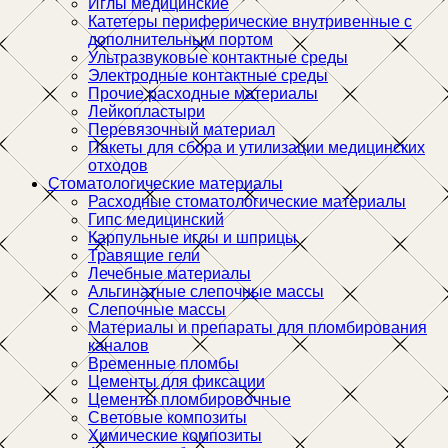
Иглы медицинские
Катетеры периферические внутривенные с
дополнительным портом
Ультразвуковые контактные среды
Электродные контактные среды
Прочие расходные материалы
Лейкопластыри
Перевязочный материал
Пакеты для сбора и утилизации медицинских
отходов
Стоматологические материалы
Расходные стоматологические материалы
Гипс медицинский
Карпульные иглы и шприцы
Травящие гели
Лечебные материалы
Альгинатные слепочные массы
Слепочные массы
Материалы и препараты для пломбирования
каналов
Временные пломбы
Цементы для фиксации
Цементы пломбировочные
Световые композиты
Химические композиты