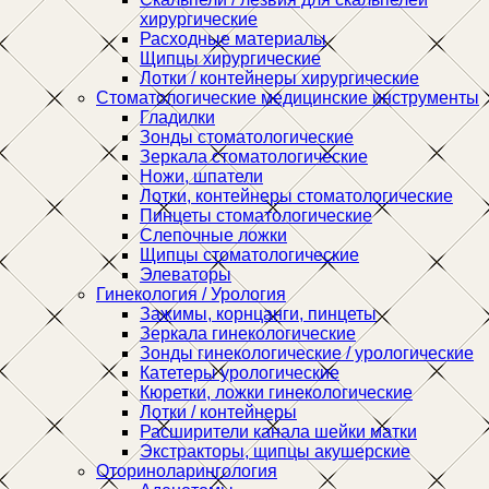
хирургические
Расходные материалы
Щипцы хирургические
Лотки / контейнеры хирургические
Стоматологические медицинские инструменты
Гладилки
Зонды стоматологические
Зеркала стоматологические
Ножи, шпатели
Лотки, контейнеры стоматологические
Пинцеты стоматологические
Слепочные ложки
Щипцы стоматологические
Элеваторы
Гинекология / Урология
Зажимы, корнцанги, пинцеты
Зеркала гинекологические
Зонды гинекологические / урологические
Катетеры урологические
Кюретки, ложки гинекологические
Лотки / контейнеры
Расширители канала шейки матки
Экстракторы, щипцы акушерские
Оториноларингология