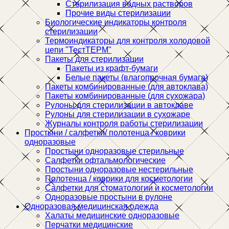
Стерилизация водных растворов
Прочие виды стерилизации
Биологические индикаторы контроля
стерилизации
Термоиндикаторы для контроля холодовой
цепи "ТестТЕРМ"
Пакеты для стерилизации
Пакеты из крафт-бумаги
Белые пакеты (влагопрочная бумага)
Пакеты комбинированные (для автоклава)
Пакеты комбинированные (для сухожара)
Рулоны для стерилизации в автоклаве
Рулоны для стерилизации в сухожаре
Журналы контроля работы стерилизации
Простыни / салфетки/ полотенца / коврики
одноразовые
Простыни одноразовые стерильные
Салфетки офтальмологические
Простыни одноразовые нестерильные
Полотенца / коврики для косметологии
Салфетки для стоматологии и косметологии
Одноразовые простыни в рулоне
Одноразовая медицинская одежда
Халаты медицинские одноразовые
Перчатки медицинские