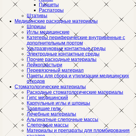
Пинцеты
Распаторы
Штативы
Медицинские расходные материалы
Шприцы
Иглы медицинские
Катетеры периферические внутривенные с
дополнительным портом
Ультразвуковые контактные среды
Электродные контактные среды
Прочие расходные материалы
Лейкопластыри
Перевязочный материал
Пакеты для сбора и утилизации медицинских
отходов
Стоматологические материалы
Расходные стоматологические материалы
Гипс медицинский
Карпульные иглы и шприцы
Травящие гели
Лечебные материалы
Альгинатные слепочные массы
Слепочные массы
Материалы и препараты для пломбирования
каналов