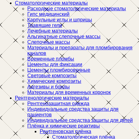
Стоматологические материалы
Расходные стоматологические материалы
Гипс медицинский
Карпульные иглы и шприцы
Травящие гели
Лечебные материалы
Альгинатные слепочные массы
Слепочные массы
Материалы и препараты для пломбирования
каналов
Временные пломбы
Цементы для фиксации
Цементы пломбировочные
Световые композиты
Химические композиты
Адгезивы и бонды
Материалы для временных коронок
Рентгенологические материалы
Рентгенозащитная одежда
Индивидуальные средства защиты для
пациентов
Индивидуальные средства защиты для детей
Плёнка и химические реактивы
Рентгеновская плёнка
Стоматологическая плёнка