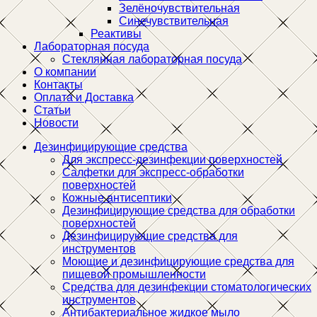
Зелёночувствительная
Синечувствительная
Реактивы
Лабораторная посуда
Стеклянная лабораторная посуда
О компании
Контакты
Оплата и Доставка
Статьи
Новости
Дезинфицирующие средства
Для экспресс-дезинфекции поверхностей
Салфетки для экспресс-обработки
поверхностей
Кожные антисептики
Дезинфицирующие средства для обработки
поверхностей
Дезинфицирующие средства для
инструментов
Моющие и дезинфицирующие средства для
пищевой промышленности
Средства для дезинфекции стоматологических
инструментов
Антибактериальное жидкое мыло