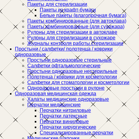
Пакеты для стерилизации
Пакеты из крафт-бумаги
Белые пакеты (влагопрочная бумага)
Пакеты комбинированные (для автоклава)
Пакеты комбинированные (для сухожара)
Рулоны для стерилизации в автоклаве
Рулоны для стерилизации в сухожаре
Журналы контроля работы стерилизации
Простыни / салфетки/ полотенца / коврики
одноразовые
Простыни одноразовые стерильные
Салфетки офтальмологические
Простыни одноразовые нестерильные
Полотенца / коврики для косметологии
Салфетки для стоматологии и косметологии
Одноразовые простыни в рулоне
Одноразовая медицинская одежда
Халаты медицинские одноразовые
Перчатки медицинские
Перчатки нитриловые
Перчатки латексные
Перчатки виниловые
Перчатки хирургические
Специализированные перчатки
Медицинские шапочки