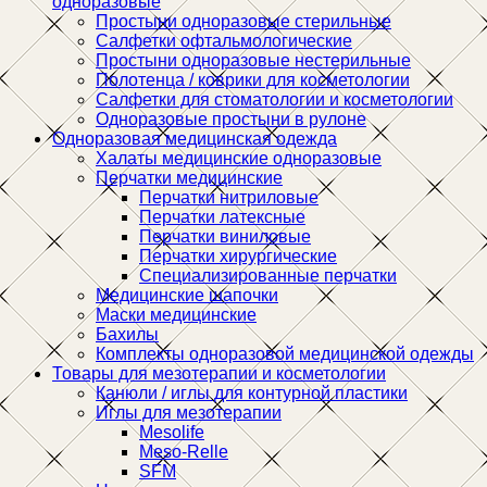
одноразовые
Простыни одноразовые стерильные
Салфетки офтальмологические
Простыни одноразовые нестерильные
Полотенца / коврики для косметологии
Салфетки для стоматологии и косметологии
Одноразовые простыни в рулоне
Одноразовая медицинская одежда
Халаты медицинские одноразовые
Перчатки медицинские
Перчатки нитриловые
Перчатки латексные
Перчатки виниловые
Перчатки хирургические
Специализированные перчатки
Медицинские шапочки
Маски медицинские
Бахилы
Комплекты одноразовой медицинской одежды
Товары для мезотерапии и косметологии
Канюли / иглы для контурной пластики
Иглы для мезотерапии
Mesolife
Meso-Relle
SFM