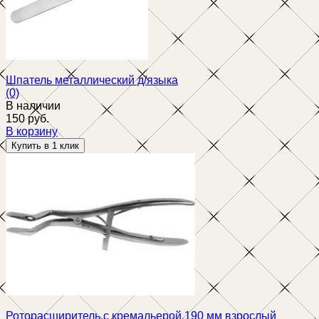
Шпатель металлический д/языка
(0)
В наличии
150 руб.
В корзину
избранное
сравнить
Роторасширитель с кремальерой 190 мм взрослый