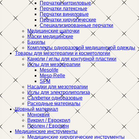
Перчатки нитриловые
Перчатки латексные
Перчатки виниловые
Перчатки хирургические
Специализированные перчатки
Медицинские шапочки
Маски медицинские
Бахилы
Комплекты одноразовой медицинской одежды
Товары для мезотерапии и косметологии
Канюли / иглы для контурной пластики
Иглы для мезотерапии
Mesolife
Meso-Relle
SFM
Насадки для мезотерапии
Иглы для электролиполиза
Салфетки одноразовые
Расходные материалы
Шовный материал
Моноквик
Викрил / Еврокрил
Пролен / Евролен
Медицинские инструменты
Медицинские хирургические инструменты