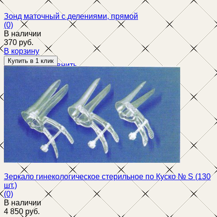
Зонд маточный с делениями, прямой
(0)
В наличии
370 руб.
В корзину
избранное
сравнить
Зеркало гинекологическое стерильное по Куско № S (130
шт.)
(0)
В наличии
4 850 руб.