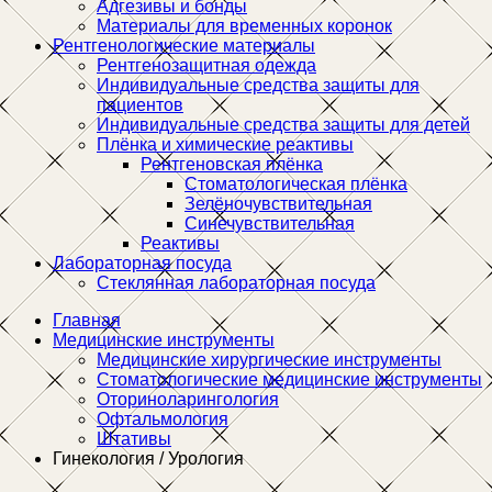
Адгезивы и бонды
Материалы для временных коронок
Рентгенологические материалы
Рентгенозащитная одежда
Индивидуальные средства защиты для
пациентов
Индивидуальные средства защиты для детей
Плёнка и химические реактивы
Рентгеновская плёнка
Стоматологическая плёнка
Зелёночувствительная
Синечувствительная
Реактивы
Лабораторная посуда
Стеклянная лабораторная посуда
Главная
Медицинские инструменты
Медицинские хирургические инструменты
Стоматологические медицинские инструменты
Оториноларингология
Офтальмология
Штативы
Гинекология / Урология