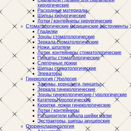
хирургические
Расходные материалы
Щипцы хирургические
Лотки / контейнеры хирургические
Стоматологические медицинские инструменты
Гладилки
Зонды стоматологические
Зеркала стоматологические
Ножи, шпатели
Лотки, контейнеры стоматологические
Пинцеты стоматологические
Слепочные ложки
Щипцы стоматологические
Элеваторы
Гинекология / Урология
Зажимы, корнцанги, пинцеты
Зеркала гинекологические
Зонды гинекологические / урологические
Катетеры урологические
Кюретки, ложки гинекологические
Лотки / контейнеры
Расширители канала шейки матки
Экстракторы, щипцы акушерские
Оториноларингология