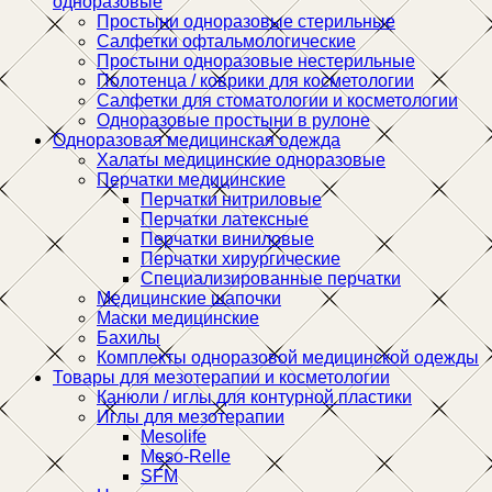
одноразовые
Простыни одноразовые стерильные
Салфетки офтальмологические
Простыни одноразовые нестерильные
Полотенца / коврики для косметологии
Салфетки для стоматологии и косметологии
Одноразовые простыни в рулоне
Одноразовая медицинская одежда
Халаты медицинские одноразовые
Перчатки медицинские
Перчатки нитриловые
Перчатки латексные
Перчатки виниловые
Перчатки хирургические
Специализированные перчатки
Медицинские шапочки
Маски медицинские
Бахилы
Комплекты одноразовой медицинской одежды
Товары для мезотерапии и косметологии
Канюли / иглы для контурной пластики
Иглы для мезотерапии
Mesolife
Meso-Relle
SFM