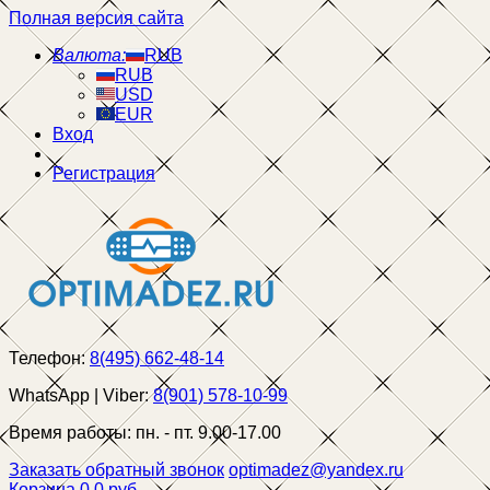
Полная версия сайта
Валюта:
RUB
RUB
USD
EUR
Вход
Регистрация
Телефон:
8(495) 662-48-14
WhatsApp | Viber:
8(901) 578-10-99
Время работы:
пн. - пт. 9.00-17.00
Заказать обратный звонок
optimadez@yandex.ru
Корзина
0
0 руб.