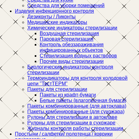
Средства для уборки помещений
Изделия инфекционного контроля
Дезиконты / Ликонты
Медицинские индикаторы
Химические индикаторы стерилизации
Воздушная стерилизация
Паровая стерилизация
Контроль обеззараживания
инфицированных объектов
Стерилизация водных растворов
Прочие виды стерилизации
Биологические индикаторы контроля
стерилизации
Термоиндикаторы для контроля холодовой
цепи "ТестТЕРМ"
Пакеты для стерилизации
Пакеты из крафт-бумаги
Белые пакеты (влагопрочная бумага)
Пакеты комбинированные (для автоклава)
Пакеты комбинированные (для сухожара)
Рулоны для стерилизации в автоклаве
Рулоны для стерилизации в сухожаре
Журналы контроля работы стерилизации
Простыни / салфетки/ полотенца / коврики