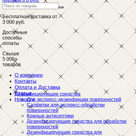
Бесплатная доставка от
3 000 руб.
Доступные
способы
оплаты
Свыше
5 000+
товаров
О компании
Контакты
Оплата и Доставка
Статьи
Дезинфицирующие средства
Новости
Для экспресс-дезинфекции поверхностей
Салфетки для экспресс-обработки
поверхностей
Кожные антисептики
Дезинфицирующие средства для обработки
поверхностей
Дезинфицирующие средства для