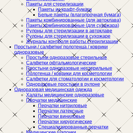
Пакеты для стерилизации
Пакеты из крафт-бумаги
Белые пакеты (влагопрочная бумага)
Пакеты комбинированные (для автоклава)
Пакеты комбинированные (для сухожара)
Рулоны для стерилизации в автоклаве
Рулоны для стерилизации в сухожаре
Журналы контроля работы стерилизации
Простыни / салфетки/ полотенца / коврики
одноразовые
Простыни одноразовые стерильные
Салфетки офтальмологические
Простыни одноразовые нестерильные
Полотенца / коврики для косметологии
Салфетки для стоматологии и косметологии
Одноразовые простыни в рулоне
Одноразовая медицинская одежда
Халаты медицинские одноразовые
Перчатки медицинские
Перчатки нитриловые
Перчатки латексные
Перчатки виниловые
Перчатки хирургические
Специализированные перчатки
Медицинские шапочки