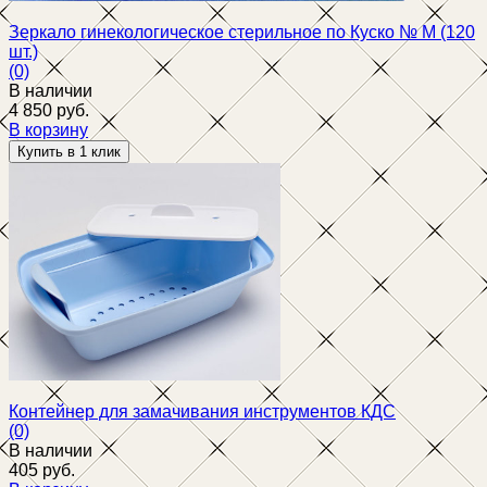
Зеркало гинекологическое стерильное по Куско № M (120
шт.)
(0)
В наличии
4 850 руб.
В корзину
избранное
сравнить
Контейнер для замачивания инструментов КДС
(0)
В наличии
405 руб.