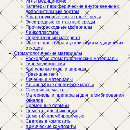
Иглы медицинские
Катетеры периферические внутривенные с
дополнительным портом
Ультразвуковые контактные среды
Электродные контактные среды
Прочие расходные материалы
Лейкопластыри
Перевязочный материал
Пакеты для сбора и утилизации медицинских
отходов
Стоматологические материалы
Расходные стоматологические материалы
Гипс медицинский
Карпульные иглы и шприцы
Травящие гели
Лечебные материалы
Альгинатные слепочные массы
Слепочные массы
Материалы и препараты для пломбирования
каналов
Временные пломбы
Цементы для фиксации
Цементы пломбировочные
Световые композиты
Химические композиты