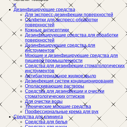
×
Дезинфицирующие средства
Для экспресс-дезинфекции поверхностей
Салфетки для экспресс-обработки
поверхностей
Кожные антисептики
Дезинфицирующие средства для обработки
поверхностей
Дезинфицирующие средства для
инструментов
Моющие и дезинфицирующие средства для
пищевой промышленности
Средства для дезинфекции стоматологических
инструментов
Антибактериальное жидкое мыло
Дезинфекция систем кондиционирования
Ополаскивающие растворы
Средства для дезинфекции и очистки
стоматологических оттисков
Для очистки воды
Технические моющие средства
Профессиональные крема для рук
Средства для клининга
Средства для белья
Средства для кухни