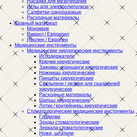
Насадки для мезотерапии
Иглы для электролиполиза
Салфетки одноразовые
Расходные материалы
Шовный материал
Моноквик
Викрил / Еврокрил
Пролен / Евролен
Медицинские инструменты
Медицинские хирургические инструменты
Иглодержатели
Крючки хирургические
Зажимы, корнцанги хирургические
Ножницы хирургические
Пинцеты хирургические
Скальпели / лезвия для скальпелей
хирургические
Расходные материалы
Щипцы хирургические
Лотки / контейнеры хирургические
Стоматологические медицинские инструменты
Гладилки
Зонды стоматологические
Зеркала стоматологические
Ножи, шпатели