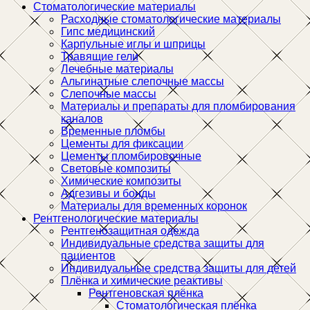
Стоматологические материалы
Расходные стоматологические материалы
Гипс медицинский
Карпульные иглы и шприцы
Травящие гели
Лечебные материалы
Альгинатные слепочные массы
Слепочные массы
Материалы и препараты для пломбирования
каналов
Временные пломбы
Цементы для фиксации
Цементы пломбировочные
Световые композиты
Химические композиты
Адгезивы и бонды
Материалы для временных коронок
Рентгенологические материалы
Рентгенозащитная одежда
Индивидуальные средства защиты для
пациентов
Индивидуальные средства защиты для детей
Плёнка и химические реактивы
Рентгеновская плёнка
Стоматологическая плёнка