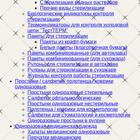
Стерилизация водных растворов
Прочие виды стерилизации
Биологические индикаторы контроля
стерилизации
Термоиндикаторы для контроля холодовой
цепи "ТестТЕРМ"
Пакеты для стерилизации
Пакеты из крафт-бумаги
Белые пакеты (влагопрочная бумага)
Пакеты комбинированные (для автоклава)
Пакеты комбинированные (для сухожара)
Рулоны для стерилизации в автоклаве
Рулоны для стерилизации в сухожаре
Журналы контроля работы стерилизации
Простыни / салфетки/ полотенца / коврики
одноразовые
Простыни одноразовые стерильные
Салфетки офтальмологические
Простыни одноразовые нестерильные
Полотенца / коврики для косметологии
Салфетки для стоматологии и косметологии
Одноразовые простыни в рулоне
Одноразовая медицинская одежда
Халаты медицинские одноразовые
Перчатки медицинские