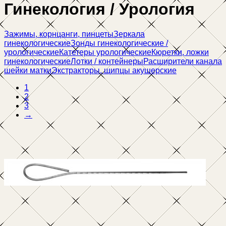
Гинекология / Урология
Зажимы, корнцанги, пинцеты
Зеркала
гинекологические
Зонды гинекологические /
урологические
Катетеры урологические
Кюретки, ложки
гинекологические
Лотки / контейнеры
Расширители канала
шейки матки
Экстракторы, щипцы акушерские
1
2
3
→