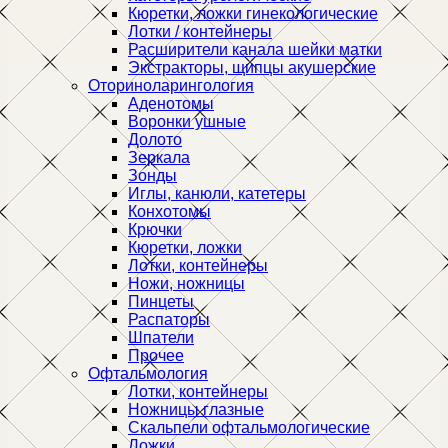
Кюретки, ложки гинекологические
Лотки / контейнеры
Расширители канала шейки матки
Экстракторы, щипцы акушерские
Оториноларингология
Аденотомы
Воронки ушные
Долото
Зеркала
Зонды
Иглы, канюли, катетеры
Конхотомы
Крючки
Кюретки, ложки
Лотки, контейнеры
Ножи, ножницы
Пинцеты
Распаторы
Шпатели
Прочее
Офтальмология
Лотки, контейнеры
Ножницы глазные
Скальпели офтальмологические
Ложки