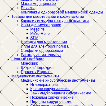
Маски медицинские
Бахилы
Комплекты одноразовой медицинской одежды
Товары для мезотерапии и косметологии
Канюли / иглы для контурной пластики
Иглы для мезотерапии
Mesolife
Meso-Relle
SFM
Насадки для мезотерапии
Иглы для электролиполиза
Салфетки одноразовые
Расходные материалы
Шовный материал
Моноквик
Викрил / Еврокрил
Пролен / Евролен
Медицинские инструменты
Медицинские хирургические инструменты
Иглодержатели
Крючки хирургические
Зажимы, корнцанги хирургические
Ножницы хирургические
Пинцеты хирургические
Скальпели / лезвия для скальпелей