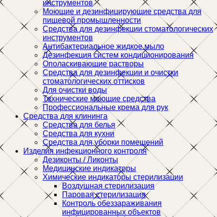
инструментов
Моющие и дезинфицирующие средства для
пищевой промышленности
Средства для дезинфекции стоматологических
инструментов
Антибактериальное жидкое мыло
Дезинфекция систем кондиционирования
Ополаскивающие растворы
Средства для дезинфекции и очистки
стоматологических оттисков
Для очистки воды
Технические моющие средства
Профессиональные крема для рук
Средства для клининга
Средства для белья
Средства для кухни
Средства для уборки помещений
Изделия инфекционного контроля
Дезиконты / Ликонты
Медицинские индикаторы
Химические индикаторы стерилизации
Воздушная стерилизация
Паровая стерилизация
Контроль обеззараживания
инфицированных объектов