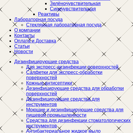
Зелёночувствительная
Синечувствительная
Реактивы
Лабораторная посуда
Стеклянная лабораторная посуда
О компании
Контакты
Оплата и Доставка
Статьи
Новости
Дезинфицирующие средства
Для экспресс-дезинфекции поверхностей
Салфетки для экспресс-обработки
поверхностей
Кожные антисептики
Дезинфицирующие средства для обработки
поверхностей
Дезинфицирующие средства для
инструментов
Моющие и дезинфицирующие средства для
пищевой промышленности
Средства для дезинфекции стоматологических
инструментов
Антибактериальное жидкое мыло