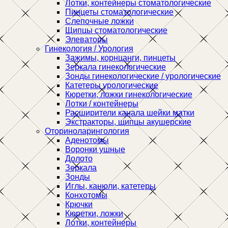
Лотки, контейнеры стоматологические
Пинцеты стоматологические
Слепочные ложки
Щипцы стоматологические
Элеваторы
Гинекология / Урология
Зажимы, корнцанги, пинцеты
Зеркала гинекологические
Зонды гинекологические / урологические
Катетеры урологические
Кюретки, ложки гинекологические
Лотки / контейнеры
Расширители канала шейки матки
Экстракторы, щипцы акушерские
Оториноларингология
Аденотомы
Воронки ушные
Долото
Зеркала
Зонды
Иглы, канюли, катетеры
Конхотомы
Крючки
Кюретки, ложки
Лотки, контейнеры