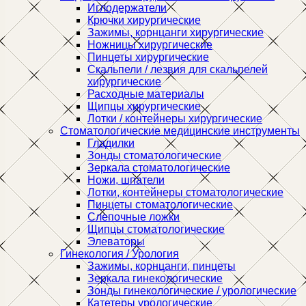
Иглодержатели
Крючки хирургические
Зажимы, корнцанги хирургические
Ножницы хирургические
Пинцеты хирургические
Скальпели / лезвия для скальпелей
хирургические
Расходные материалы
Щипцы хирургические
Лотки / контейнеры хирургические
Стоматологические медицинские инструменты
Гладилки
Зонды стоматологические
Зеркала стоматологические
Ножи, шпатели
Лотки, контейнеры стоматологические
Пинцеты стоматологические
Слепочные ложки
Щипцы стоматологические
Элеваторы
Гинекология / Урология
Зажимы, корнцанги, пинцеты
Зеркала гинекологические
Зонды гинекологические / урологические
Катетеры урологические