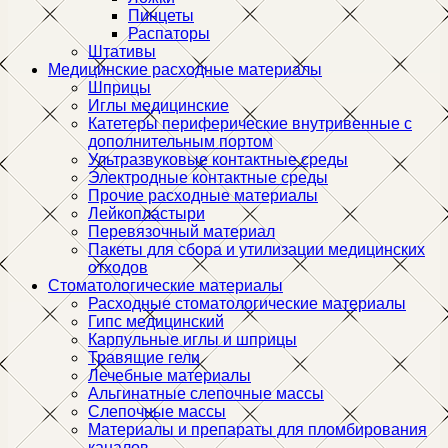
Пинцеты
Распаторы
Штативы
Медицинские расходные материалы
Шприцы
Иглы медицинские
Катетеры периферические внутривенные с
дополнительным портом
Ультразвуковые контактные среды
Электродные контактные среды
Прочие расходные материалы
Лейкопластыри
Перевязочный материал
Пакеты для сбора и утилизации медицинских
отходов
Стоматологические материалы
Расходные стоматологические материалы
Гипс медицинский
Карпульные иглы и шприцы
Травящие гели
Лечебные материалы
Альгинатные слепочные массы
Слепочные массы
Материалы и препараты для пломбирования
каналов