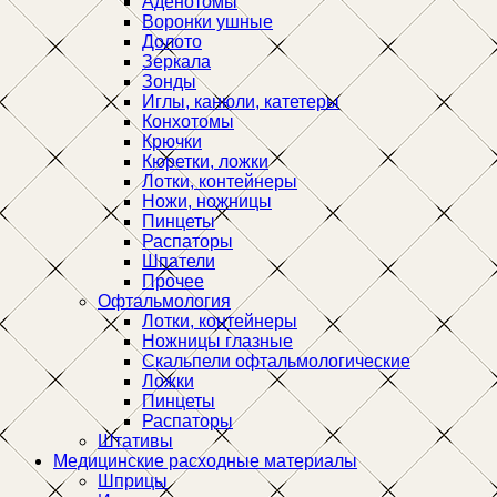
Аденотомы
Воронки ушные
Долото
Зеркала
Зонды
Иглы, канюли, катетеры
Конхотомы
Крючки
Кюретки, ложки
Лотки, контейнеры
Ножи, ножницы
Пинцеты
Распаторы
Шпатели
Прочее
Офтальмология
Лотки, контейнеры
Ножницы глазные
Скальпели офтальмологические
Ложки
Пинцеты
Распаторы
Штативы
Медицинские расходные материалы
Шприцы