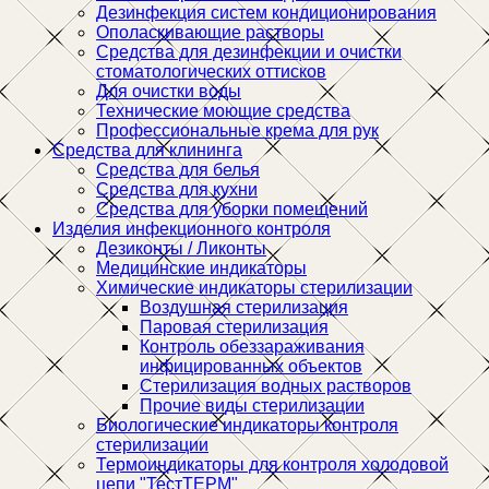
Дезинфекция систем кондиционирования
Ополаскивающие растворы
Средства для дезинфекции и очистки
стоматологических оттисков
Для очистки воды
Технические моющие средства
Профессиональные крема для рук
Средства для клининга
Средства для белья
Средства для кухни
Средства для уборки помещений
Изделия инфекционного контроля
Дезиконты / Ликонты
Медицинские индикаторы
Химические индикаторы стерилизации
Воздушная стерилизация
Паровая стерилизация
Контроль обеззараживания
инфицированных объектов
Стерилизация водных растворов
Прочие виды стерилизации
Биологические индикаторы контроля
стерилизации
Термоиндикаторы для контроля холодовой
цепи "ТестТЕРМ"