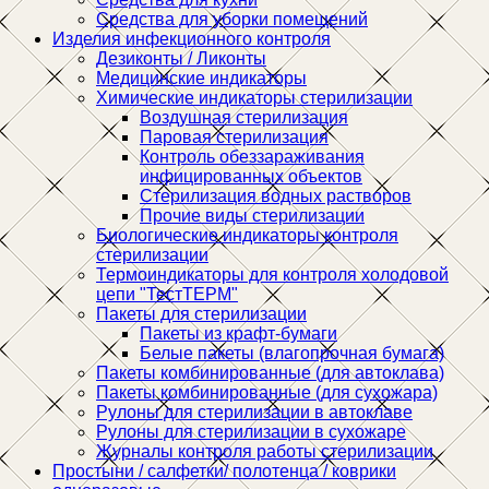
Средства для уборки помещений
Изделия инфекционного контроля
Дезиконты / Ликонты
Медицинские индикаторы
Химические индикаторы стерилизации
Воздушная стерилизация
Паровая стерилизация
Контроль обеззараживания
инфицированных объектов
Стерилизация водных растворов
Прочие виды стерилизации
Биологические индикаторы контроля
стерилизации
Термоиндикаторы для контроля холодовой
цепи "ТестТЕРМ"
Пакеты для стерилизации
Пакеты из крафт-бумаги
Белые пакеты (влагопрочная бумага)
Пакеты комбинированные (для автоклава)
Пакеты комбинированные (для сухожара)
Рулоны для стерилизации в автоклаве
Рулоны для стерилизации в сухожаре
Журналы контроля работы стерилизации
Простыни / салфетки/ полотенца / коврики