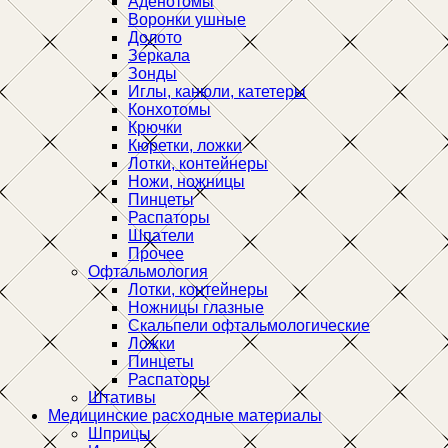
Аденотомы
Воронки ушные
Долото
Зеркала
Зонды
Иглы, канюли, катетеры
Конхотомы
Крючки
Кюретки, ложки
Лотки, контейнеры
Ножи, ножницы
Пинцеты
Распаторы
Шпатели
Прочее
Офтальмология
Лотки, контейнеры
Ножницы глазные
Скальпели офтальмологические
Ложки
Пинцеты
Распаторы
Штативы
Медицинские расходные материалы
Шприцы