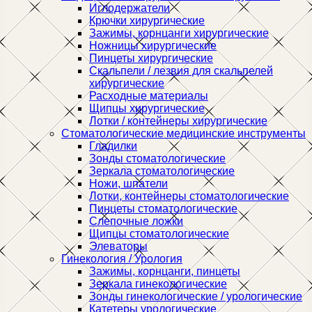
Иглодержатели
Крючки хирургические
Зажимы, корнцанги хирургические
Ножницы хирургические
Пинцеты хирургические
Скальпели / лезвия для скальпелей
хирургические
Расходные материалы
Щипцы хирургические
Лотки / контейнеры хирургические
Стоматологические медицинские инструменты
Гладилки
Зонды стоматологические
Зеркала стоматологические
Ножи, шпатели
Лотки, контейнеры стоматологические
Пинцеты стоматологические
Слепочные ложки
Щипцы стоматологические
Элеваторы
Гинекология / Урология
Зажимы, корнцанги, пинцеты
Зеркала гинекологические
Зонды гинекологические / урологические
Катетеры урологические