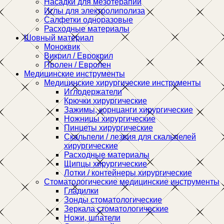
Насадки для мезотерапии
Иглы для электролиполиза
Салфетки одноразовые
Расходные материалы
Шовный материал
Моноквик
Викрил / Еврокрил
Пролен / Евролен
Медицинские инструменты
Медицинские хирургические инструменты
Иглодержатели
Крючки хирургические
Зажимы, корнцанги хирургические
Ножницы хирургические
Пинцеты хирургические
Скальпели / лезвия для скальпелей
хирургические
Расходные материалы
Щипцы хирургические
Лотки / контейнеры хирургические
Стоматологические медицинские инструменты
Гладилки
Зонды стоматологические
Зеркала стоматологические
Ножи, шпатели