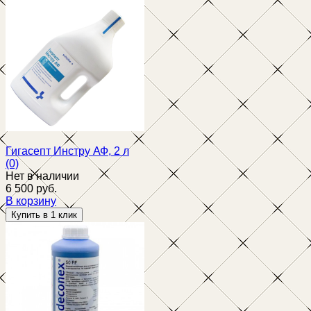
Гигасепт Инстру АФ, 2 л
(0)
Нет в наличии
6 500 руб.
В корзину
избранное
сравнить