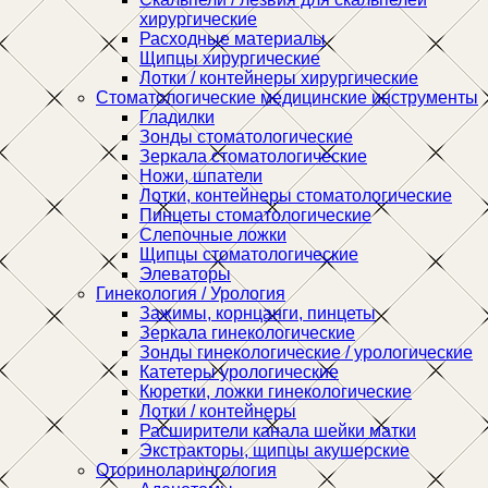
хирургические
Расходные материалы
Щипцы хирургические
Лотки / контейнеры хирургические
Стоматологические медицинские инструменты
Гладилки
Зонды стоматологические
Зеркала стоматологические
Ножи, шпатели
Лотки, контейнеры стоматологические
Пинцеты стоматологические
Слепочные ложки
Щипцы стоматологические
Элеваторы
Гинекология / Урология
Зажимы, корнцанги, пинцеты
Зеркала гинекологические
Зонды гинекологические / урологические
Катетеры урологические
Кюретки, ложки гинекологические
Лотки / контейнеры
Расширители канала шейки матки
Экстракторы, щипцы акушерские
Оториноларингология