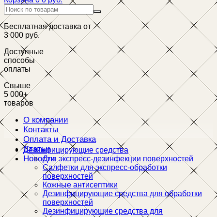
Бесплатная доставка от
3 000 руб.
Доступные
способы
оплаты
Свыше
5 000+
товаров
О компании
Контакты
Оплата и Доставка
Статьи
Дезинфицирующие средства
Новости
Для экспресс-дезинфекции поверхностей
Салфетки для экспресс-обработки
поверхностей
Кожные антисептики
Дезинфицирующие средства для обработки
поверхностей
Дезинфицирующие средства для