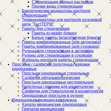
Стерилизация водных растворов
Прочие виды стерилизации
Биологические индикаторы контроля
стерилизации
Термоиндикаторы для контроля холодовой
цепи "ТестТЕРМ"
Пакеты для стерилизации
Пакеты из крафт-бумаги
Белые пакеты (влагопрочная бумага)
Пакеты комбинированные (для автоклава)
Пакеты комбинированные (для сухожара)
Рулоны для стерилизации в автоклаве
Рулоны для стерилизации в сухожаре
Журналы контроля работы стерилизации
Простыни / салфетки/ полотенца / коврики
одноразовые
Простыни одноразовые стерильные
Салфетки офтальмологические
Простыни одноразовые нестерильные
Полотенца / коврики для косметологии
Салфетки для стоматологии и косметологии
Одноразовые простыни в рулоне
Одноразовая медицинская одежда
Халаты медицинские одноразовые
Перчатки медицинские