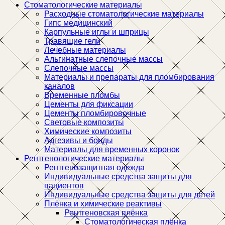
Стоматологические материалы
Расходные стоматологические материалы
Гипс медицинский
Карпульные иглы и шприцы
Травящие гели
Лечебные материалы
Альгинатные слепочные массы
Слепочные массы
Материалы и препараты для пломбирования
каналов
Временные пломбы
Цементы для фиксации
Цементы пломбировочные
Световые композиты
Химические композиты
Адгезивы и бонды
Материалы для временных коронок
Рентгенологические материалы
Рентгенозащитная одежда
Индивидуальные средства защиты для
пациентов
Индивидуальные средства защиты для детей
Плёнка и химические реактивы
Рентгеновская плёнка
Стоматологическая плёнка