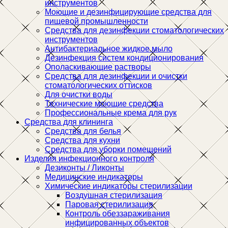
инструментов
Моющие и дезинфицирующие средства для
пищевой промышленности
Средства для дезинфекции стоматологических
инструментов
Антибактериальное жидкое мыло
Дезинфекция систем кондиционирования
Ополаскивающие растворы
Средства для дезинфекции и очистки
стоматологических оттисков
Для очистки воды
Технические моющие средства
Профессиональные крема для рук
Средства для клининга
Средства для белья
Средства для кухни
Средства для уборки помещений
Изделия инфекционного контроля
Дезиконты / Ликонты
Медицинские индикаторы
Химические индикаторы стерилизации
Воздушная стерилизация
Паровая стерилизация
Контроль обеззараживания
инфицированных объектов