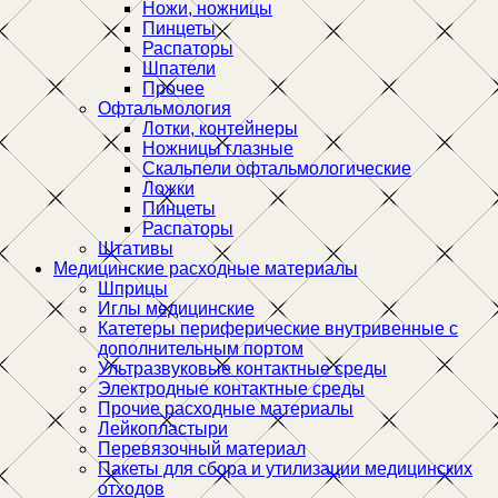
Ножи, ножницы
Пинцеты
Распаторы
Шпатели
Прочее
Офтальмология
Лотки, контейнеры
Ножницы глазные
Скальпели офтальмологические
Ложки
Пинцеты
Распаторы
Штативы
Медицинские расходные материалы
Шприцы
Иглы медицинские
Катетеры периферические внутривенные с
дополнительным портом
Ультразвуковые контактные среды
Электродные контактные среды
Прочие расходные материалы
Лейкопластыри
Перевязочный материал
Пакеты для сбора и утилизации медицинских
отходов