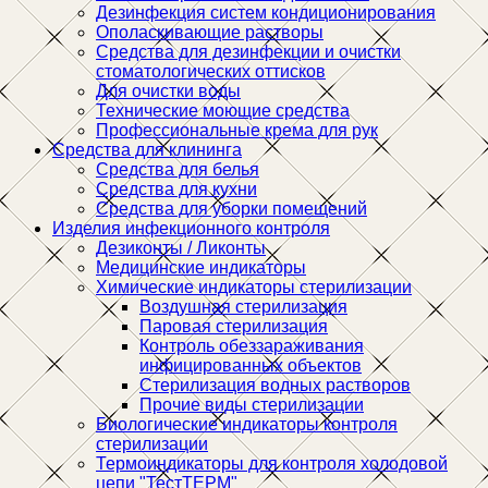
Дезинфекция систем кондиционирования
Ополаскивающие растворы
Средства для дезинфекции и очистки
стоматологических оттисков
Для очистки воды
Технические моющие средства
Профессиональные крема для рук
Средства для клининга
Средства для белья
Средства для кухни
Средства для уборки помещений
Изделия инфекционного контроля
Дезиконты / Ликонты
Медицинские индикаторы
Химические индикаторы стерилизации
Воздушная стерилизация
Паровая стерилизация
Контроль обеззараживания
инфицированных объектов
Стерилизация водных растворов
Прочие виды стерилизации
Биологические индикаторы контроля
стерилизации
Термоиндикаторы для контроля холодовой
цепи "ТестТЕРМ"