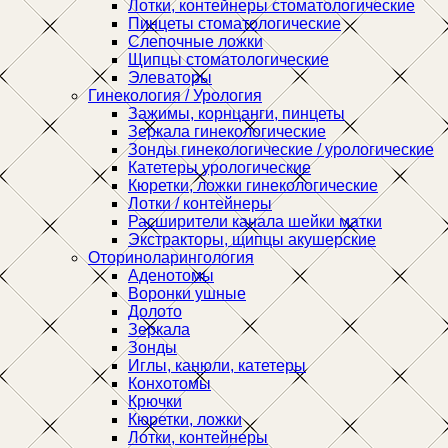
Лотки, контейнеры стоматологические
Пинцеты стоматологические
Слепочные ложки
Щипцы стоматологические
Элеваторы
Гинекология / Урология
Зажимы, корнцанги, пинцеты
Зеркала гинекологические
Зонды гинекологические / урологические
Катетеры урологические
Кюретки, ложки гинекологические
Лотки / контейнеры
Расширители канала шейки матки
Экстракторы, щипцы акушерские
Оториноларингология
Аденотомы
Воронки ушные
Долото
Зеркала
Зонды
Иглы, канюли, катетеры
Конхотомы
Крючки
Кюретки, ложки
Лотки, контейнеры