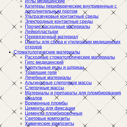
Иглы медицинские
Катетеры периферические внутривенные с
дополнительным портом
Ультразвуковые контактные среды
Электродные контактные среды
Прочие расходные материалы
Лейкопластыри
Перевязочный материал
Пакеты для сбора и утилизации медицинских
отходов
Стоматологические материалы
Расходные стоматологические материалы
Гипс медицинский
Карпульные иглы и шприцы
Травящие гели
Лечебные материалы
Альгинатные слепочные массы
Слепочные массы
Материалы и препараты для пломбирования
каналов
Временные пломбы
Цементы для фиксации
Цементы пломбировочные
Световые композиты
Химические композиты