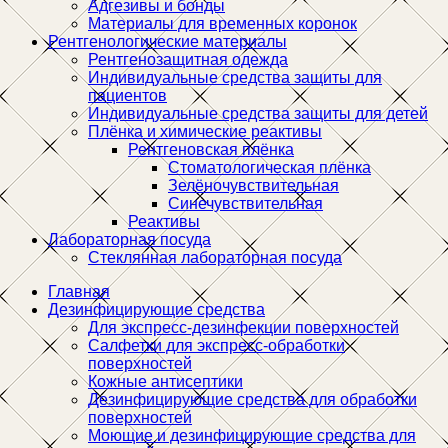
Адгезивы и бонды
Материалы для временных коронок
Рентгенологические материалы
Рентгенозащитная одежда
Индивидуальные средства защиты для
пациентов
Индивидуальные средства защиты для детей
Плёнка и химические реактивы
Рентгеновская плёнка
Стоматологическая плёнка
Зелёночувствительная
Синечувствительная
Реактивы
Лабораторная посуда
Стеклянная лабораторная посуда
Главная
Дезинфицирующие средства
Для экспресс-дезинфекции поверхностей
Салфетки для экспресс-обработки
поверхностей
Кожные антисептики
Дезинфицирующие средства для обработки
поверхностей
Моющие и дезинфицирующие средства для