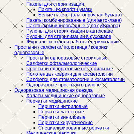
Пакеты для стерилизации
Пакеты из крафт-бумаги
Белые пакеты (влагопрочная бумага)
Пакеты комбинированные (для автоклава)
Пакеты комбинированные (для сухожара)
Рулоны для стерилизации в автоклаве
Рулоны для стерилизации в сухожаре
Журналы контроля работы стерилизации
Простыни / салфетки/ полотенца / коврики
одноразовые
Простыни одноразовые стерильные
Салфетки офтальмологические
Простыни одноразовые нестерильные
Полотенца / коврики для косметологии
Салфетки для стоматологии и косметологии
Одноразовые простыни в рулоне
Одноразовая медицинская одежда
Халаты медицинские одноразовые
Перчатки медицинские
Перчатки нитриловые
Перчатки латексные
Перчатки виниловые
Перчатки хирургические
Специализированные перчатки
Медицинские шапочки