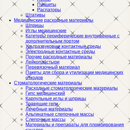
Пинцеты
Распаторы
Штативы
Медицинские расходные материалы
Шприцы
Иглы медицинские
Катетеры периферические внутривенные с
дополнительным портом
Ультразвуковые контактные среды
Электродные контактные среды
Прочие расходные материалы
Лейкопластыри
Перевязочный материал
Пакеты для сбора и утилизации медицинских
отходов
Стоматологические материалы
Расходные стоматологические материалы
Гипс медицинский
Карпульные иглы и шприцы
Травящие гели
Лечебные материалы
Альгинатные слепочные массы
Слепочные массы
Материалы и препараты для пломбирования
каналов