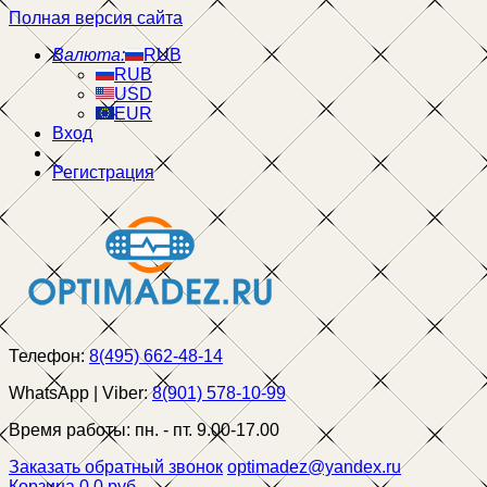
Полная версия сайта
Валюта:
RUB
RUB
USD
EUR
Вход
Регистрация
Телефон:
8(495) 662-48-14
WhatsApp | Viber:
8(901) 578-10-99
Время работы:
пн. - пт. 9.00-17.00
Заказать обратный звонок
optimadez@yandex.ru
Корзина
0
0 руб.