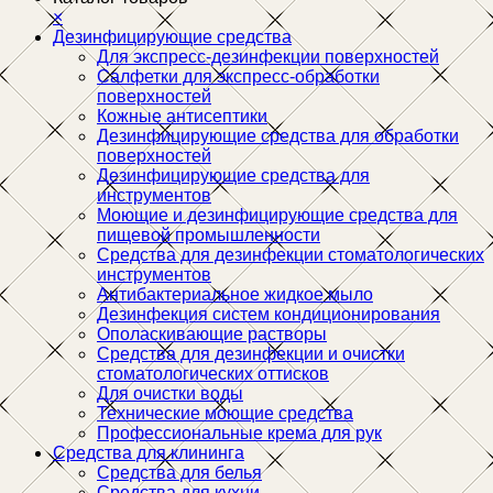
×
Дезинфицирующие средства
Для экспресс-дезинфекции поверхностей
Салфетки для экспресс-обработки
поверхностей
Кожные антисептики
Дезинфицирующие средства для обработки
поверхностей
Дезинфицирующие средства для
инструментов
Моющие и дезинфицирующие средства для
пищевой промышленности
Средства для дезинфекции стоматологических
инструментов
Антибактериальное жидкое мыло
Дезинфекция систем кондиционирования
Ополаскивающие растворы
Средства для дезинфекции и очистки
стоматологических оттисков
Для очистки воды
Технические моющие средства
Профессиональные крема для рук
Средства для клининга
Средства для белья
Средства для кухни