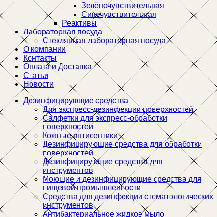
Зелёночувствительная
Синечувствительная
Реактивы
Лабораторная посуда
Стеклянная лабораторная посуда
О компании
Контакты
Оплата и Доставка
Статьи
Новости
Дезинфицирующие средства
Для экспресс-дезинфекции поверхностей
Салфетки для экспресс-обработки
поверхностей
Кожные антисептики
Дезинфицирующие средства для обработки
поверхностей
Дезинфицирующие средства для
инструментов
Моющие и дезинфицирующие средства для
пищевой промышленности
Средства для дезинфекции стоматологических
инструментов
Антибактериальное жидкое мыло