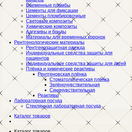
Временные пломбы
Цементы для фиксации
Цементы пломбировочные
Световые композиты
Химические композиты
Адгезивы и бонды
Материалы для временных коронок
Рентгенологические материалы
Рентгенозащитная одежда
Индивидуальные средства защиты для
пациентов
Индивидуальные средства защиты для детей
Плёнка и химические реактивы
Рентгеновская плёнка
Стоматологическая плёнка
Зелёночувствительная
Синечувствительная
Реактивы
Лабораторная посуда
Стеклянная лабораторная посуда
Каталог товаров
Каталог товаров