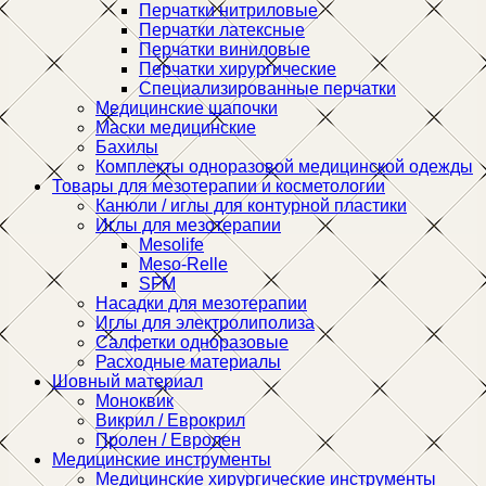
Перчатки нитриловые
Перчатки латексные
Перчатки виниловые
Перчатки хирургические
Специализированные перчатки
Медицинские шапочки
Маски медицинские
Бахилы
Комплекты одноразовой медицинской одежды
Товары для мезотерапии и косметологии
Канюли / иглы для контурной пластики
Иглы для мезотерапии
Mesolife
Meso-Relle
SFM
Насадки для мезотерапии
Иглы для электролиполиза
Салфетки одноразовые
Расходные материалы
Шовный материал
Моноквик
Викрил / Еврокрил
Пролен / Евролен
Медицинские инструменты
Медицинские хирургические инструменты