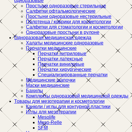
одноразовые
Простыни одноразовые стерильные
Салфетки офтальмологические
Простыни одноразовые нестерильные
Полотенца / коврики для косметологии
Салфетки для стоматологии и косметологии
Одноразовые простыни в рулоне
Одноразовая медицинская одежда
Халаты медицинские одноразовые
Перчатки медицинские
Перчатки нитриловые
Перчатки латексные
Перчатки виниловые
Перчатки хирургические
Специализированные перчатки
Медицинские шапочки
Маски медицинские
Бахилы
Комплекты одноразовой медицинской одежды
Товары для мезотерапии и косметологии
Канюли / иглы для контурной пластики
Иглы для мезотерапии
Mesolife
Meso-Relle
SFM