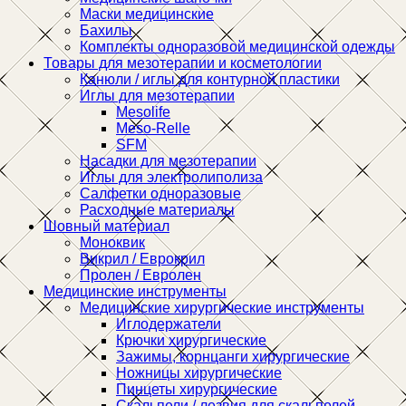
Маски медицинские
Бахилы
Комплекты одноразовой медицинской одежды
Товары для мезотерапии и косметологии
Канюли / иглы для контурной пластики
Иглы для мезотерапии
Mesolife
Meso-Relle
SFM
Насадки для мезотерапии
Иглы для электролиполиза
Салфетки одноразовые
Расходные материалы
Шовный материал
Моноквик
Викрил / Еврокрил
Пролен / Евролен
Медицинские инструменты
Медицинские хирургические инструменты
Иглодержатели
Крючки хирургические
Зажимы, корнцанги хирургические
Ножницы хирургические
Пинцеты хирургические
Скальпели / лезвия для скальпелей