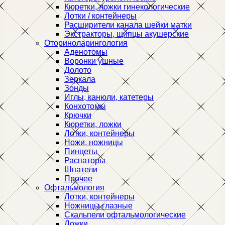
Кюретки, ложки гинекологические
Лотки / контейнеры
Расширители канала шейки матки
Экстракторы, щипцы акушерские
Оториноларингология
Аденотомы
Воронки ушные
Долото
Зеркала
Зонды
Иглы, канюли, катетеры
Конхотомы
Крючки
Кюретки, ложки
Лотки, контейнеры
Ножи, ножницы
Пинцеты
Распаторы
Шпатели
Прочее
Офтальмология
Лотки, контейнеры
Ножницы глазные
Скальпели офтальмологические
Ложки