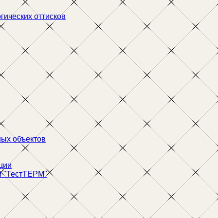
гических оттисков
ых объектов
ции
и "ТестТЕРМ"