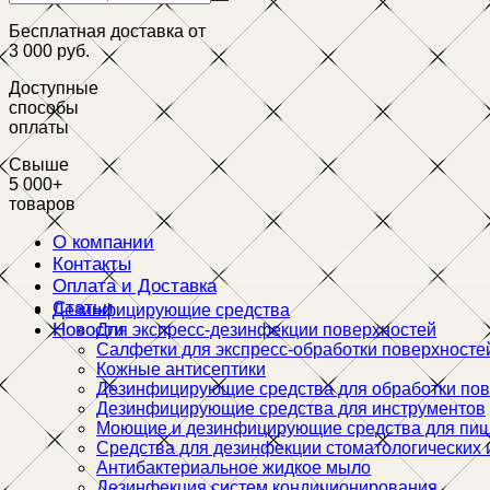
Бесплатная доставка от
3 000 руб.
Доступные
способы
оплаты
Свыше
5 000+
товаров
О компании
Контакты
Оплата и Доставка
Статьи
Дезинфицирующие средства
Новости
Для экспресс-дезинфекции поверхностей
Салфетки для экспресс-обработки поверхносте
Кожные антисептики
Дезинфицирующие средства для обработки пов
Дезинфицирующие средства для инструментов
Моющие и дезинфицирующие средства для пи
Средства для дезинфекции стоматологических 
Антибактериальное жидкое мыло
Дезинфекция систем кондиционирования