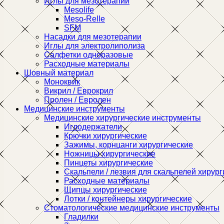
Иглы для мезотерапии
Mesolife
Meso-Relle
SFM
Насадки для мезотерапии
Иглы для электролиполиза
Салфетки одноразовые
Расходные материалы
Шовный материал
Моноквик
Викрил / Еврокрил
Пролен / Евролен
Медицинские инструменты
Медицинские хирургические инструменты
Иглодержатели
Крючки хирургические
Зажимы, корнцанги хирургические
Ножницы хирургические
Пинцеты хирургические
Скальпели / лезвия для скальпелей хирург
Расходные материалы
Щипцы хирургические
Лотки / контейнеры хирургические
Стоматологические медицинские инструменты
Гладилки