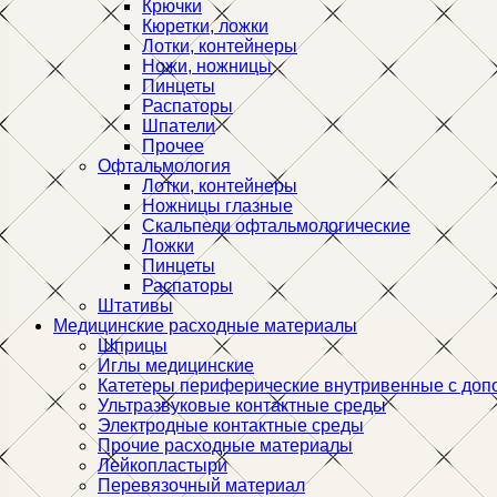
Крючки
Кюретки, ложки
Лотки, контейнеры
Ножи, ножницы
Пинцеты
Распаторы
Шпатели
Прочее
Офтальмология
Лотки, контейнеры
Ножницы глазные
Скальпели офтальмологические
Ложки
Пинцеты
Распаторы
Штативы
Медицинские расходные материалы
Шприцы
Иглы медицинские
Катетеры периферические внутривенные с доп
Ультразвуковые контактные среды
Электродные контактные среды
Прочие расходные материалы
Лейкопластыри
Перевязочный материал