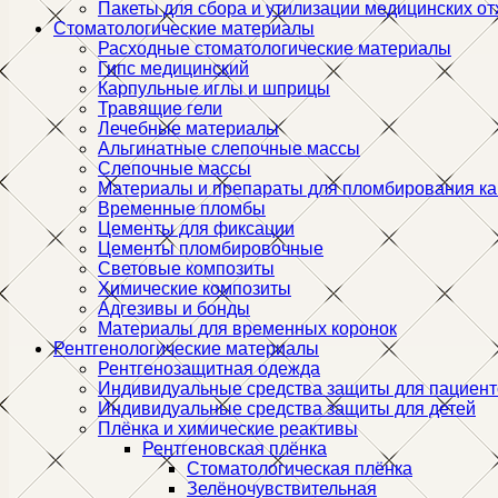
Пакеты для сбора и утилизации медицинских о
Стоматологические материалы
Расходные стоматологические материалы
Гипс медицинский
Карпульные иглы и шприцы
Травящие гели
Лечебные материалы
Альгинатные слепочные массы
Слепочные массы
Материалы и препараты для пломбирования к
Временные пломбы
Цементы для фиксации
Цементы пломбировочные
Световые композиты
Химические композиты
Адгезивы и бонды
Материалы для временных коронок
Рентгенологические материалы
Рентгенозащитная одежда
Индивидуальные средства защиты для пациент
Индивидуальные средства защиты для детей
Плёнка и химические реактивы
Рентгеновская плёнка
Стоматологическая плёнка
Зелёночувствительная