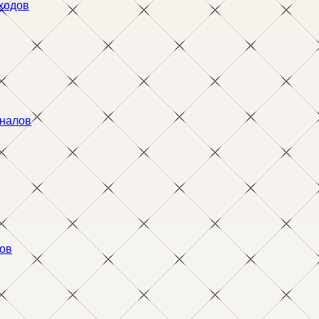
тходов
аналов
ов