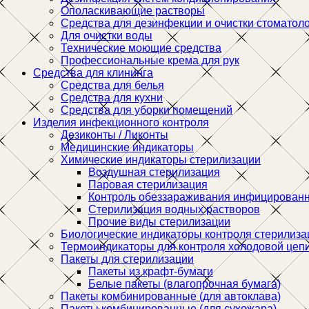
Ополаскивающие растворы
Средства для дезинфекции и очистки стоматоло
Для очистки воды
Технические моющие средства
Профессиональные крема для рук
Средства для клининга
Средства для белья
Средства для кухни
Средства для уборки помещений
Изделия инфекционного контроля
Дезиконты / Ликонты
Медицинские индикаторы
Химические индикаторы стерилизации
Воздушная стерилизация
Паровая стерилизация
Контроль обеззараживания инфицированн
Стерилизация водных растворов
Прочие виды стерилизации
Биологические индикаторы контроля стерилиза
Термоиндикаторы для контроля холодовой цеп
Пакеты для стерилизации
Пакеты из крафт-бумаги
Белые пакеты (влагопрочная бумага)
Пакеты комбинированные (для автоклава)
Пакеты комбинированные (для сухожара)