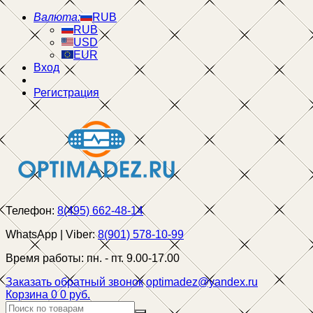
Валюта:
RUB
RUB
USD
EUR
Вход
Регистрация
Телефон:
8(495) 662-48-14
WhatsApp | Viber:
8(901) 578-10-99
Время работы:
пн. - пт. 9.00-17.00
Заказать обратный звонок
optimadez@yandex.ru
Корзина
0
0 руб.