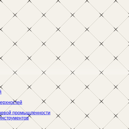
й
ерхностей
щевой промышленности
инструментов