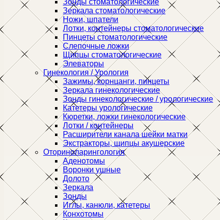
Зонды стоматологические
Зеркала стоматологические
Ножи, шпатели
Лотки, контейнеры стоматологические
Пинцеты стоматологические
Слепочные ложки
Щипцы стоматологические
Элеваторы
Гинекология / Урология
Зажимы, корнцанги, пинцеты
Зеркала гинекологические
Зонды гинекологические / урологические
Катетеры урологические
Кюретки, ложки гинекологические
Лотки / контейнеры
Расширители канала шейки матки
Экстракторы, щипцы акушерские
Оториноларингология
Аденотомы
Воронки ушные
Долото
Зеркала
Зонды
Иглы, канюли, катетеры
Конхотомы