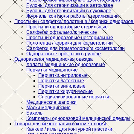
Рулоны для стерилизации в автоклаве
Рулоны для стерилизации в сухожаре
Журналы контроля работы стерилизации
Простыни / салфетки/ полотенца / коврики одноразо
Простыни одноразовые стерильные
Салфетки офтальмологические
Простыни одноразовые нестерильные
Полотенца / коврики для косметологии
Салфетки для стоматологии и косметологии
Одноразовые простыни в рулоне
Одноразовая медицинская одежда
Халаты медицинские одноразовые
Перчатки медицинские
Перчатки нитриловые
Перчатки латексные
Перчатки виниловые
Перчатки хирургические
Специализированные перчатки
Медицинские шапочки
Маски медицинские
Бахилы
Комплекты одноразовой медицинской одежды
Товары для мезотерапии и косметологии
Канюли / иглы для контурной пластики